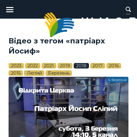
Головне
меню
Відео з тегом «патріарх
Йосиф»
2023
2022
2021
2019
2018
2017
2016
2015
Лютий
Березень
4 березня