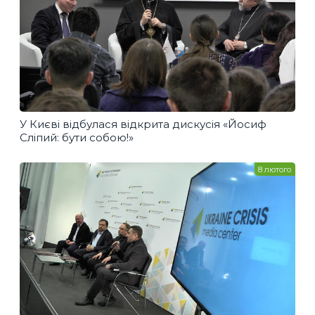
У Києві відбулася відкрита дискусія «Йосиф
Сліпий: бути собою!»
8 лютого