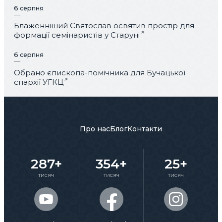
6 серпня
Блаженніший Святослав освятив простір для
формації семінаристів у Старуні
6 серпня
Обрано єпископа-помічника для Бучацької
єпархії УГКЦ
Про нас
Блог
Контакти
287+
354+
25+
тисяч
тисяч
тисяч