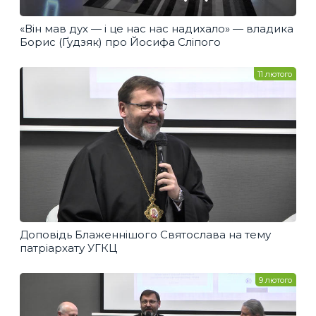
«Він мав дух — і це нас нас надихало» — владика
Борис (Ґудзяк) про Йосифа Сліпого
11 лютого
Доповідь Блаженнішого Святослава на тему
патріархату УГКЦ
9 лютого