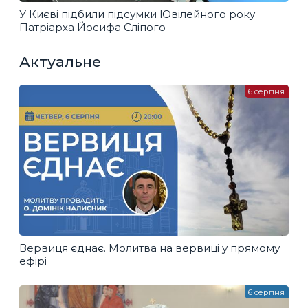
У Києві підбили підсумки Ювілейного року
Патріарха Йосифа Сліпого
Актуальне
6 серпня
Вервиця єднає. Молитва на вервиці у прямому
ефірі
6 серпня