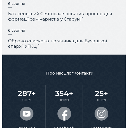
6 серпня
Блаженніший Святослав освятив простір для
формації семінаристів у Старуні
6 серпня
Обрано єпископа-помічника для Бучацької
єпархії УГКЦ
Про нас
Блог
Контакти
287+
354+
25+
тисяч
тисяч
тисяч