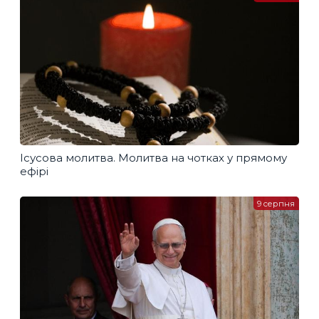
Ісусова молитва. Молитва на чотках у прямому
ефірі
9 серпня