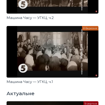
Машина Часу — УГКЦ. ч.2
8 березня
Машина Часу — УГКЦ. ч.1
Актуальне
9 серпня