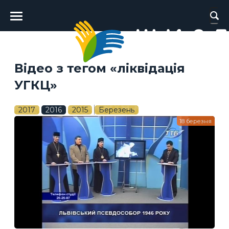
Головне
меню
Відео з тегом «ліквідація
УГКЦ»
2017
2016
2015
Березень
18 березня