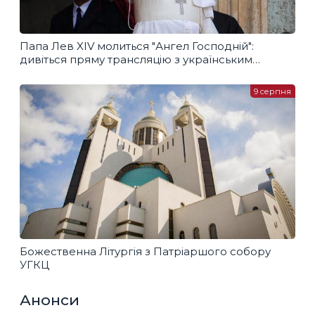
Папа Лев XIV молиться "Ангел Господній":
дивіться пряму трансляцію з українським
перекладом
9 серпня
Божественна Літургія з Патріаршого собору
УГКЦ
Анонси