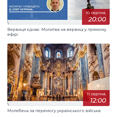
10 серпня,
20:00
\
Вервиця єднає. Молитва на вервиці у прямому
ефірі
11 серпня,
12:00
\
Молебень за перемогу українського війська