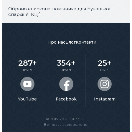
Обрано єпископа-помічника для Бучацької
єпархії УГКЦ
Про нас
Блог
Контакти
287+
354+
25+
тисяч
тисяч
тисяч
YouTube
Facebook
Instagram
© 2015–2026 Живе ТБ.
Всі права застережено.