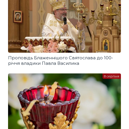
Проповідь Блаженнішого Святослава до 100-
річчя владики Павла Василика
8 серпня