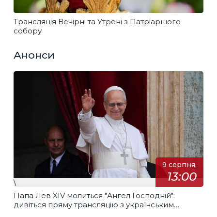
Трансляція Вечірні та Утрені з Патріаршого
собору
Анонси
9 серпня,
13:00
\
Папа Лев XIV молиться "Ангел Господній":
дивіться пряму трансляцію з українським
перекладом