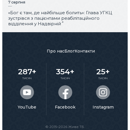
7 серпня
«Бог є там, де найбільше болить»: Глава УГКЦ
зустрівся з пацієнтами реабілітаційного
відділення у Надвірній
Про нас
Блог
Контакти
287+
354+
25+
тисяч
тисяч
тисяч
YouTube
Facebook
Instagram
© 2015–2026 Живе ТБ.