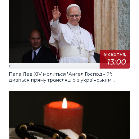
9 серпня,
13:00
\
Папа Лев XIV молиться "Ангел Господній":
дивіться пряму трансляцію з українським
перекладом