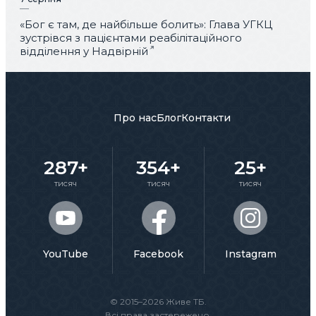
«Бог є там, де найбільше болить»: Глава УГКЦ
зустрівся з пацієнтами реабілітаційного
відділення у Надвірній
Про нас
Блог
Контакти
287+
354+
25+
тисяч
тисяч
тисяч
YouTube
Facebook
Instagram
© 2015–2026 Живе ТБ.
Всі права застережено.