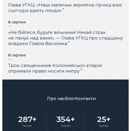
Глава УГКЦ: «Наші маленькі зернятка гірчиці вже
сьогодні дають плоди»
8 серпня
«Не бійтеся, будьте вільними! Нехай страх
не панує над вами», — Глава УГКЦ про спадщину
владики Павла Василика
8 серпня
Троє священників Коломийської єпархії
отримали право носити митру
Про нас
Блог
Контакти
287+
354+
25+
тисяч
тисяч
тисяч