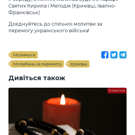
Святих Кирила і Методія (Крихівці, Івапно-
Франківськ)
Доєднуйтесь до спільної молитви за
перемогу українського війська!
Молимося
Молебень за перемогу
Крихівці
Дивіться також
9 серпня