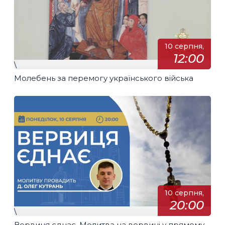
10 серпня,
12:00
\
Молебень за перемогу українського війська
10 серпня,
20:00
\
Вервиця єднає. Молитва на вервиці у прямому