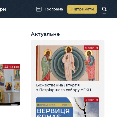
ри
Програма
Підтримати
Актуальне
6 серпня
22 липня
Божественна Літургія
з Патріаршого собору УГКЦ
5 серпня