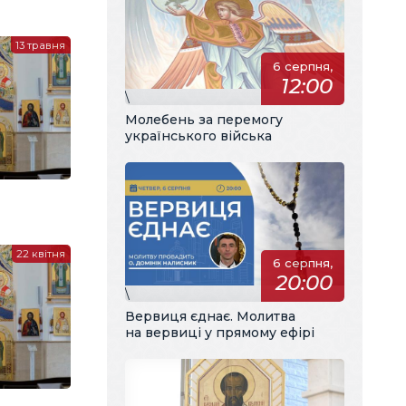
13 травня
6 серпня,
12:00
\
Молебень за перемогу
українського війська
22 квітня
6 серпня,
20:00
\
Вервиця єднає. Молитва
на вервиці у прямому ефірі