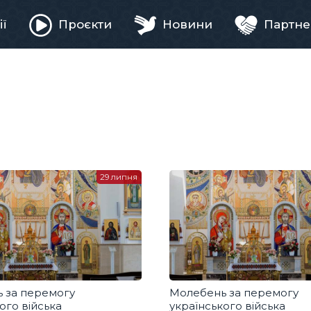
ії
Проєкти
Новини
Партне
ня
29 липня
 за перемогу
Молебень за перемогу
ого війська
українського війська