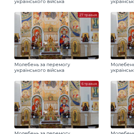
українського війська
українськ
27 травня
Молебень за перемогу
Молебень
українського війська
українськ
6 травня
Молебень за перемогу
Молебень