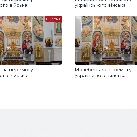
ого війська
українського війська
8 квітня
 за перемогу
Молебень за перемогу
ого війська
українського війська