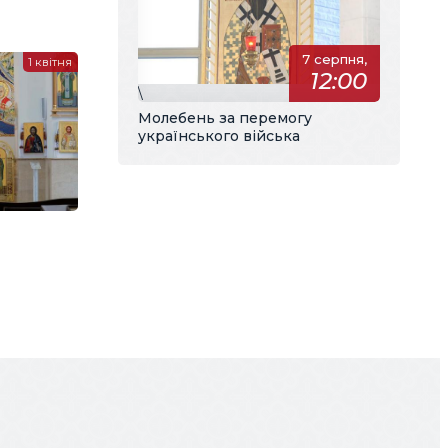
7 серпня,
1 квітня
12:00
\
Молебень за перемогу
українського війська