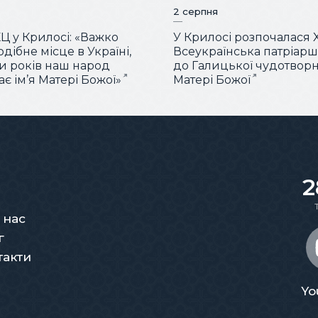
2 серпня
КЦ у Крилосі: «Важко
У Крилосі розпочалася 
дібне місце в Україні,
Всеукраїнська патріар
ки років наш народ
до Галицької чудотворн
є ім’я Матері Божої»
Матері Божої
2
 нас
г
такти
Yo