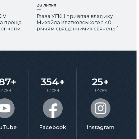
28 липня
XIV
Глава УГКЦ привітав владику
ша проща
Михайла Квятковського з 40-
ої ікони
річчям священничих свячень
87+
354+
25+
тисяч
тисяч
тисяч
uTube
Facebook
Instagram