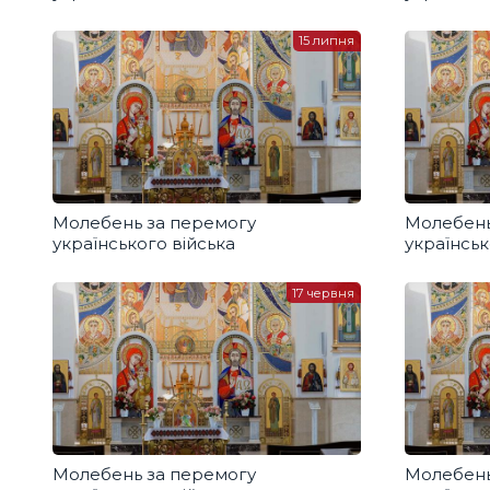
15 липня
Молебень за перемогу
Молебень
українського війська
українськ
17 червня
Молебень за перемогу
Молебень