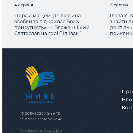
4 серпня
2 серпня
«Гора є місцем, де людина
Глава УГ
особливо відкриває Божу
знайти по
присутність», — Блаженніший
де стіль
Святослав на горі Піп Іван
приклика
Про
Бло
Кон
© 2015–2026 Живе ТБ.
Всі права застережено.
Developed by
Cawas Ltd
.