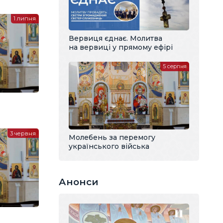
1 липня
Вервиця єднає. Молитва
на вервиці у прямому ефірі
5 серпня
3 червня
Молебень за перемогу
українського війська
Анонси