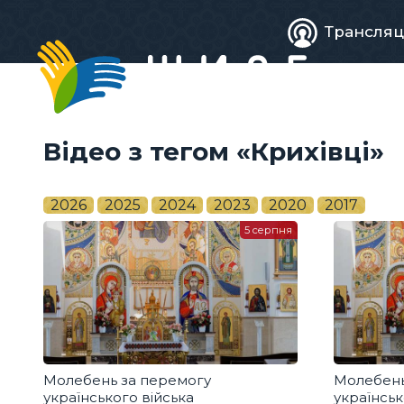
Живе
Трансляц
телебачен
Відео з тегом «Крихівці»
2026
2025
2024
2023
2020
2017
5 серпня
Молебень за перемогу
Молебень
українського війська
українськ