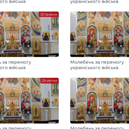
ого війська
українського війська
20 травня
 за перемогу
Молебень за перемогу
ого війська
українського війська
29 квітня
 за перемогу
Молебень за перемогу