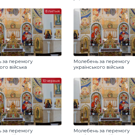
8 липня
 за перемогу
Молебень за перемогу
ого війська
українського війська
10 червня
 за перемогу
Молебень за перемогу