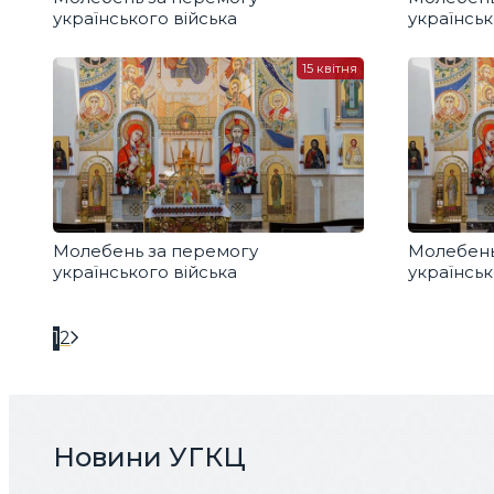
українського війська
українськ
15 квітня
Молебень за перемогу
Молебень
українського війська
українськ
1
2
Новини УГКЦ