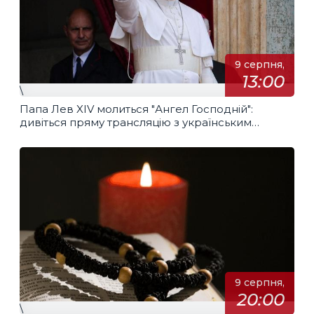
9 серпня,
13:00
\
Папа Лев XIV молиться "Ангел Господній":
дивіться пряму трансляцію з українським
перекладом
9 серпня,
20:00
\