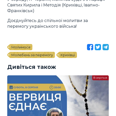
Святих Кирила і Методія (Крихівці, Івапно-
Франківськ)
Доєднуйтесь до спільної молитви за
перемогу українського війська!
Молимося
Молебень за перемогу
Крихівці
Дивіться також
8 серпня