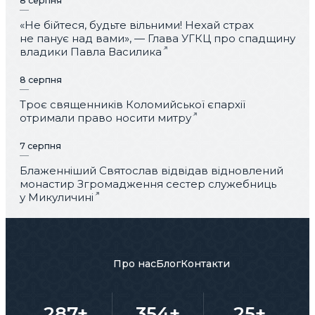
8 серпня
«Не бійтеся, будьте вільними! Нехай страх
не панує над вами», — Глава УГКЦ про спадщину
владики Павла Василика
8 серпня
Троє священників Коломийської єпархії
отримали право носити митру
7 серпня
Блаженніший Святослав відвідав відновлений
монастир Згромадження сестер служебниць
у Микуличині
Про нас
Блог
Контакти
287+
354+
25+