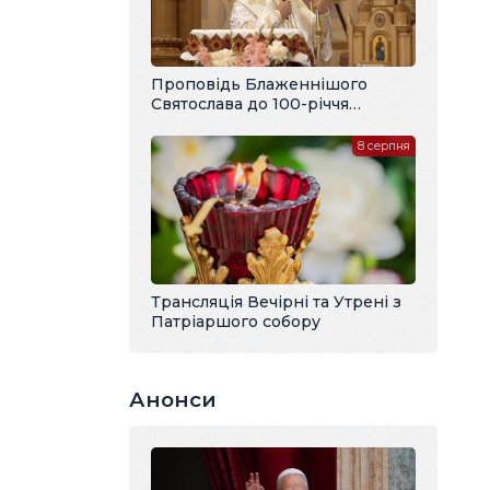
Проповідь Блаженнішого
Святослава до 100-річчя
владики Павла Василика
8 серпня
Трансляція Вечірні та Утрені з
Патріаршого собору
Анонси