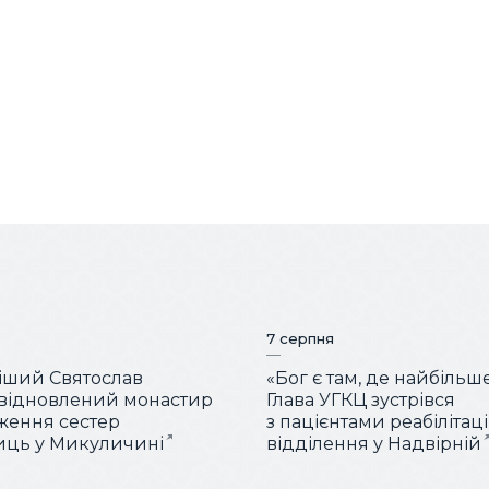
7 серпня
іший Святослав
«Бог є там, де найбільш
 відновлений монастир
Глава УГКЦ зустрівся
ження сестер
з пацієнтами реабілітац
иць у Микуличині
відділення у Надвірній