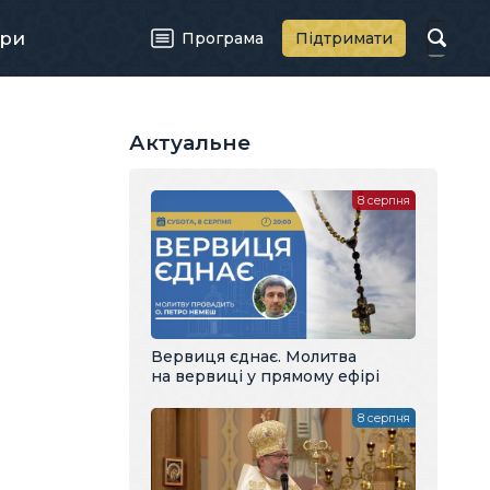
ри
Програма
Підтримати
Актуальне
8 серпня
Вервиця єднає. Молитва
на вервиці у прямому ефірі
8 серпня