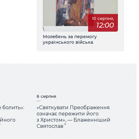
10 серпня,
12:00
\
Молебень за перемогу
українського війська
6 серпня
е болить»:
«Святкувати Преображення
означає пережити його
ійного
з Христом», — Блаженніший
Святослав