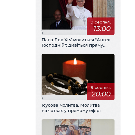
9 серпня,
13:00
\
Папа Лев XIV молиться "Ангел
Господній": дивіться пряму
трансляцію з українським
перекладом
9 серпня,
20:00
\
Ісусова молитва. Молитва
на чотках у прямому ефірі