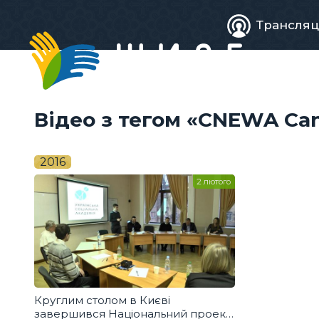
Живе
Трансляц
телебачен
Відео з тегом «CNEWA Ca
2016
2 лютого
Круглим столом в Києві
завершився Національний проект