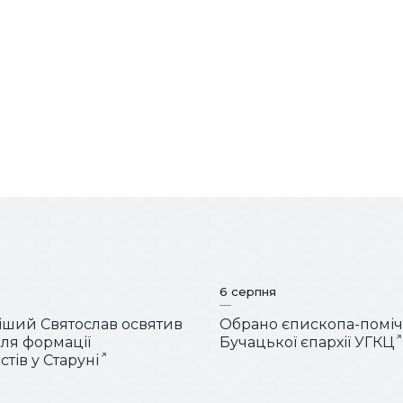
6 серпня
ший Святослав освятив
Обрано єпископа-помі
для формації
Бучацької єпархії УГКЦ
тів у Старуні