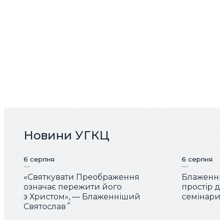
Новини УГКЦ
6 серпня
6 серпня
«Святкувати Преображення
Блаженні
означає пережити його
простір 
з Христом», — Блаженніший
семінарис
Святослав