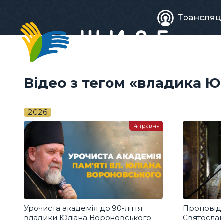
Живе
Трансляц
телебачен
Відео з тегом «владика 
2026
14 травня
Урочиста академія до 90-ліття
Проповід
владики Юліана Вороновського
Святослав