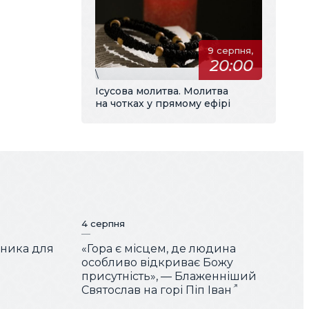
9 серпня,
20:00
\
Ісусова молитва. Молитва
на чотках у прямому ефірі
4 серпня
чника для
«Гора є місцем, де людина
особливо відкриває Божу
присутність», — Блаженніший
Святослав на горі Піп Іван