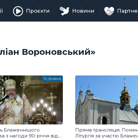
ії
Проєкти
Новини
Партне
ня
Юліан Вороновський»
14 травня
ь Блаженнішого
Пряма трансляція. Поми
а з нагоди 90-річчя від
Літургія за участю Блаже