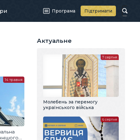
ри
Програма
Підтримати
Актуальне
7 серпня
14 травня
Молебень за перемогу
українського війська
6 серпня
нальна
ннішого