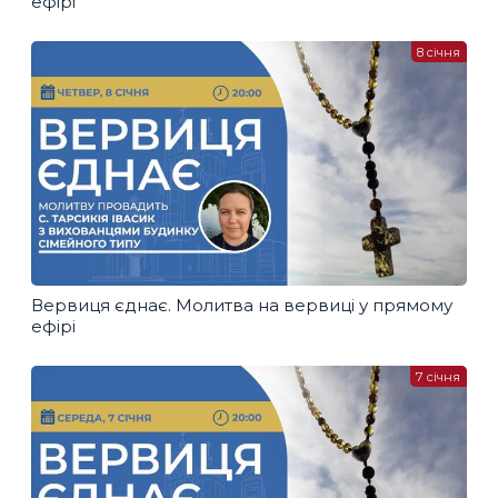
ефірі
8 січня
Вервиця єднає. Молитва на вервиці у прямому
ефірі
7 січня