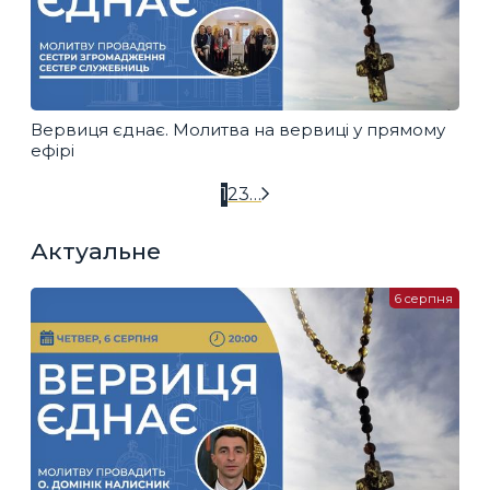
Вервиця єднає. Молитва на вервиці у прямому
ефірі
1
2
3
…
Актуальне
6 серпня