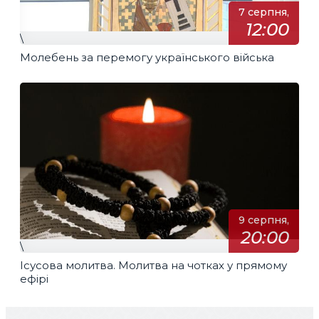
7 серпня,
12:00
\
Молебень за перемогу українського війська
9 серпня,
20:00
\
Ісусова молитва. Молитва на чотках у прямому
ефірі