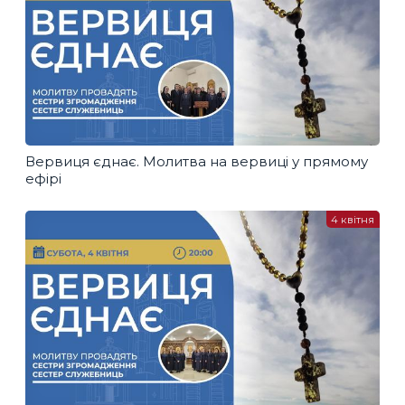
Вервиця єднає. Молитва на вервиці у прямому
ефірі
4 квітня