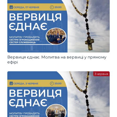
Вервиця єднає. Молитва на вервиці у прямому
ефірі
3 червня