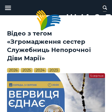
Головне
меню
Відео з тегом
«Згромадження сестер
Служебниць Непорочної
Діви Марії»
2026
2025
2024
2023
5 серпня