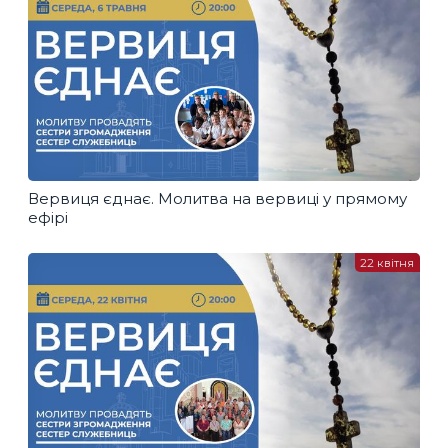
Вервиця єднає. Молитва на вервиці у прямому
ефірі
22 квітня