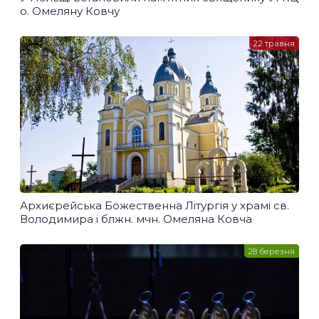
о. Омеляну Ковчу
22 травня
Архиєрейська Божественна Літургія у храмі св.
Володимира і блжн. мчн. Омеляна Ковча
28 березня