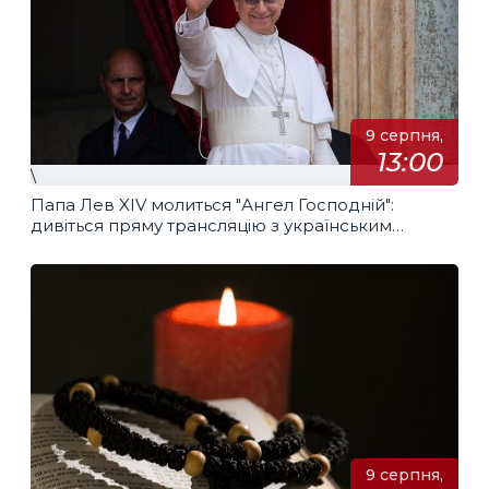
9 серпня,
13:00
\
Папа Лев XIV молиться "Ангел Господній":
дивіться пряму трансляцію з українським
перекладом
9 серпня,