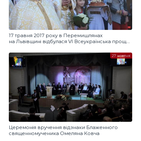
17 травня 2017 року в Перемишлянах
на Львівщині відбулася VІ Всеукраїнська проща
духовенства УГКЦ
27 жовтня
Церемонія вручення відзнаки Блаженного
священномученика Омеляна Ковча