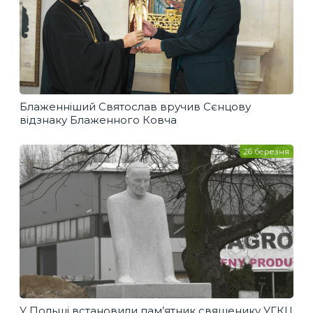
Блаженніший Святослав вручив Сєнцову
відзнаку Блаженного Ковча
26 березня
У Польщі встановили пам’ятник священику УГКЦ