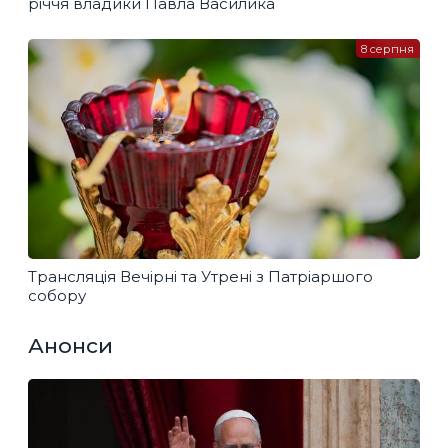
річчя владики Павла Василика
8 серпня
Трансляція Вечірні та Утрені з Патріаршого
собору
Анонси