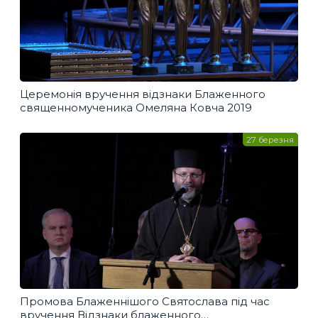
Церемонія вручення відзнаки Блаженного
священномученика Омеляна Ковча 2019
27 березня
Промова Блаженнішого Святослава під час
вручення Відзнаки блаженного