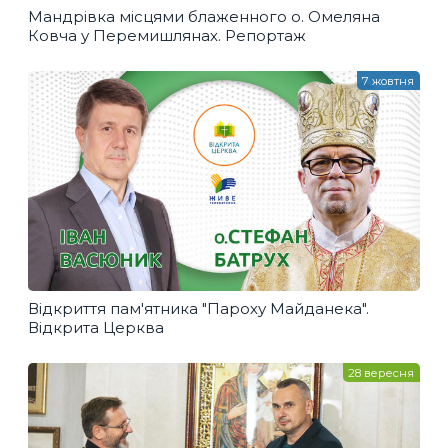
Мандрівка місцями блаженного о. Омеляна
Ковча у Перемишлянах. Репортаж
7 жовтня
Відкриття пам'ятника "Пароху Майданека".
Відкрита Церква
28 вересня