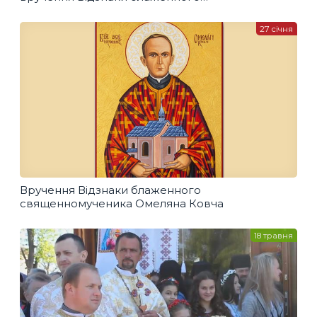
священномученика Омеляна Ковча
27 січня
Вручення Відзнаки блаженного
священномученика Омеляна Ковча
18 травня