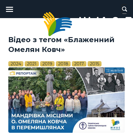
Головне
меню
Відео з тегом «Блаженний
Омелян Ковч»
2024
2021
2019
2018
2017
2015
12 жовтня