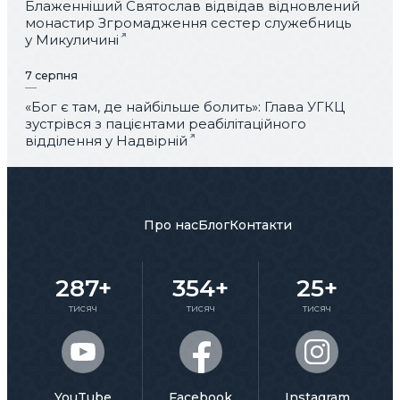
Блаженніший Святослав відвідав відновлений
монастир Згромадження сестер служебниць
у Микуличині
7 серпня
«Бог є там, де найбільше болить»: Глава УГКЦ
зустрівся з пацієнтами реабілітаційного
відділення у Надвірній
Про нас
Блог
Контакти
287+
354+
25+
тисяч
тисяч
тисяч
YouTube
Facebook
Instagram