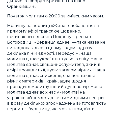
дитячого табору з Крихівців на Івано-
Франківщині.
Початок молитви о 20:00 за київським часом.
Молитву на вервиці «Живе телебачення» в
прямому ефірі транслює щоденно,
починаючи від свята Покрову Пресвятої
Богородиці. «Вервиця єднає» — така назва не
випадкова, адже в цьому задумі одразу
декілька ліній єдності. Передусім, наша
молитва єднає українців з усього світу. Наша
молитва єднає священнослужителя, який в
ефірі провадить її, з усім загалом вірних. Наша
молитва єднає єпископів, священників із
різних материків і країн, адже щодня
провадить молитву інший душпастир. Наша
молитва єднає всіх нас у «молитві на
українській землі», адже цими днями сестри
відразу декількох згромаджень виготовляють
вервиці з бурштину, які можна придбати