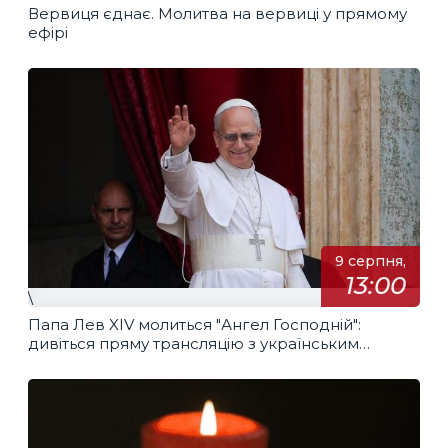
Вервиця єднає. Молитва на вервиці у прямому
ефірі
9 серпня,
13:00
\
Папа Лев XIV молиться "Ангел Господній":
дивіться пряму трансляцію з українським
перекладом