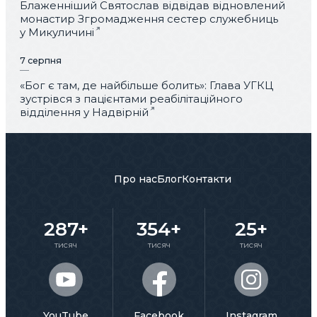
Блаженніший Святослав відвідав відновлений
монастир Згромадження сестер служебниць
у Микуличині
7 серпня
«Бог є там, де найбільше болить»: Глава УГКЦ
зустрівся з пацієнтами реабілітаційного
відділення у Надвірній
Про нас
Блог
Контакти
287+
354+
25+
тисяч
тисяч
тисяч
YouTube
Facebook
Instagram