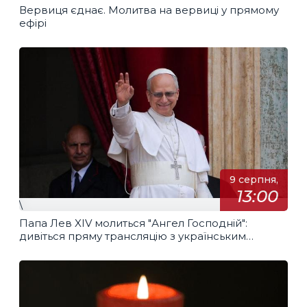
Вервиця єднає. Молитва на вервиці у прямому
ефірі
9 серпня,
13:00
\
Папа Лев XIV молиться "Ангел Господній":
дивіться пряму трансляцію з українським
перекладом