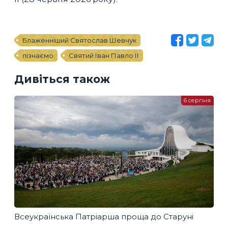
Блаженніший Святослав Шевчук
пізнаємо
Святий Іван Павло ІІ
Дивіться також
6 серпня
Всеукраїнська Патріарша проща до Старуні