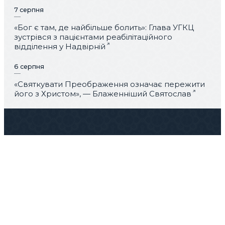
7 серпня
«Бог є там, де найбільше болить»: Глава УГКЦ
зустрівся з пацієнтами реабілітаційного
відділення у Надвірній
6 серпня
«Святкувати Преображення означає пережити
його з Христом», — Блаженніший Святослав
Про нас
Блог
Контакти
287+
354+
25+
тисяч
тисяч
тисяч