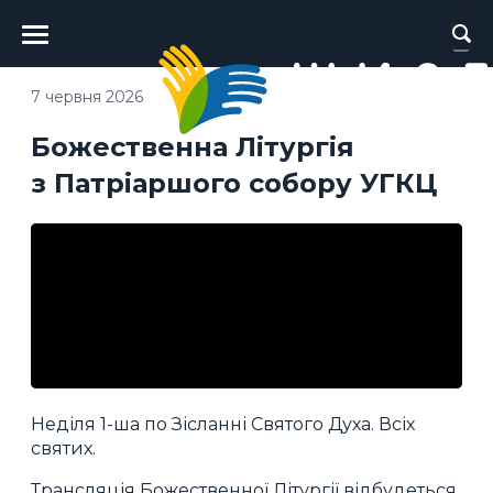
Головне
меню
7 червня 2026
Божественна Літургія
з Патріаршого собору УГКЦ
Неділя 1-ша по Зісланні Святого Духа. Всіх
святих.
Трансляція Божественної Літургії відбудеться