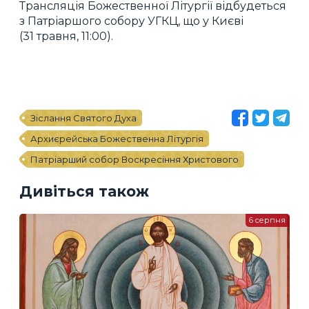
Трансляція Божественної Літургії відбудеться
з Патріаршого собору УГКЦ, що у Києві
(31 травня, 11:00).
Зіслання Святого Духа
Архиєрейська Божественна Літургія
Патріарший собор Воскресіння Христового
Дивіться також
6 серпня