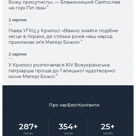
Божу присутність», — Блаженніший Святослав
на горі Піп Іван
2 серпня
Глава УГКЦ у Крилосі: «Важко знайти подібне
місце в Україні, де стільки років наш народ
прикликає ім’я Матері Божої»
2 серпня
У Крилосі розпочалася XIV Всеукраїнська
патріарша проща до Галицької чудотворної
ікони Матері Божої
Про нас
Блог
Контакти
287+
354+
25+
тисяч
тисяч
тисяч