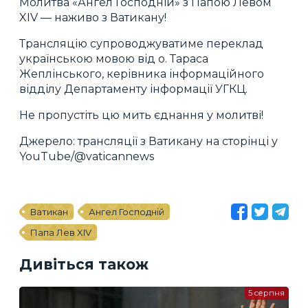
Молитва «Ангел Господній» з Папою Левом
XIV — наживо з Ватикану!
Трансляцію супроводжуватиме переклад
українською мовою від о. Тараса
Жеплінського, керівника інформаційного
відділу Департаменту інформації УГКЦ.
Не пропустіть цю мить єднання у молитві!
Джерело: трансляції з Ватикану на сторінці у
YouTube/@vaticannews
Ватикан
Ангел Господній
Папа Лев XIV
Дивіться також
5 серпня