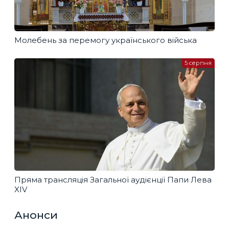
Молебень за перемогу українського війська
5 серпня
Пряма трансляція Загальної аудієнції Папи Лева
XIV
Анонси