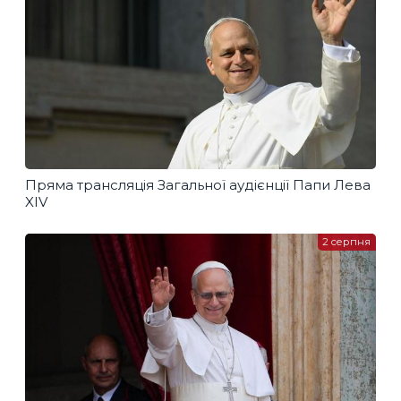
Пряма трансляція Загальної аудієнції Папи Лева
XIV
2 серпня