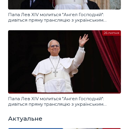
Папа Лев XIV молиться "Ангел Господній":
дивіться пряму трансляцію з українським
перекладом
26 липня
Папа Лев XIV молиться "Ангел Господній":
дивіться пряму трансляцію з українським
перекладом
Актуальне