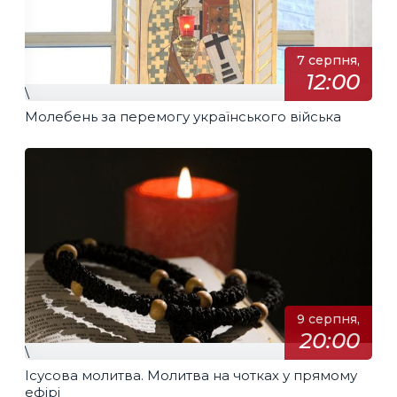
7 серпня,
12:00
\
Молебень за перемогу українського війська
9 серпня,
20:00
\
Ісусова молитва. Молитва на чотках у прямому
ефірі