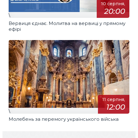
10 серпня,
20:00
\
Вервиця єднає. Молитва на вервиці у прямому
ефірі
11 серпня,
12:00
\
Молебень за перемогу українського війська