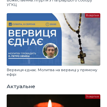
Божественна Літургія з Патріаршого собору
УГКЦ
8 серпня
Вервиця єднає. Молитва на вервиці у прямому
ефірі
Актуальне
9 серпня