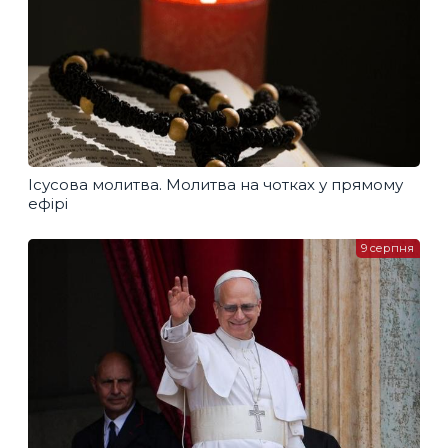
Ісусова молитва. Молитва на чотках у прямому
ефірі
9 серпня