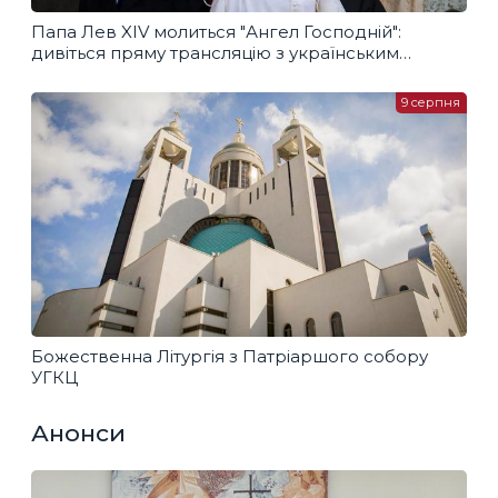
Папа Лев XIV молиться "Ангел Господній":
дивіться пряму трансляцію з українським
перекладом
9 серпня
Божественна Літургія з Патріаршого собору
УГКЦ
Анонси