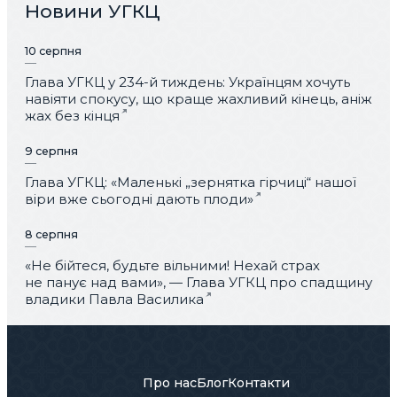
Новини УГКЦ
10 серпня
Глава УГКЦ у 234-й тиждень: Українцям хочуть
навіяти спокусу, що краще жахливий кінець, аніж
жах без кінця
9 серпня
Глава УГКЦ: «Маленькі „зернятка гірчиці“ нашої
віри вже сьогодні дають плоди»
8 серпня
«Не бійтеся, будьте вільними! Нехай страх
не панує над вами», — Глава УГКЦ про спадщину
владики Павла Василика
Про нас
Блог
Контакти