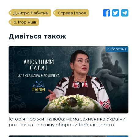
Дмитро Лабуткін
Страва Героя
о. Ігор Яців
Дивіться також
21 березня
Історія про життєлюба: мама захисника України
розповіла про ціну оборони Дебальцевого