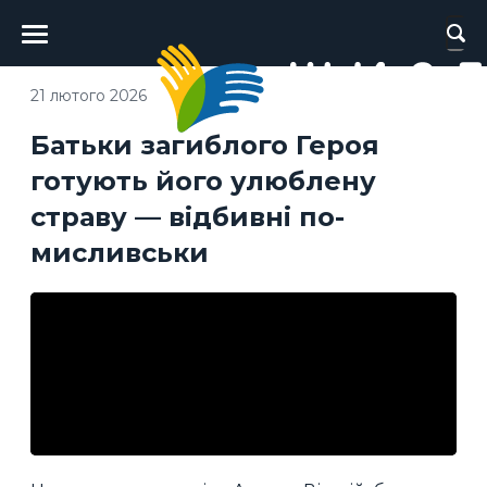
Головне
меню
21 лютого 2026
Батьки загиблого Героя
готують його улюблену
страву — відбивні по-
мисливськи