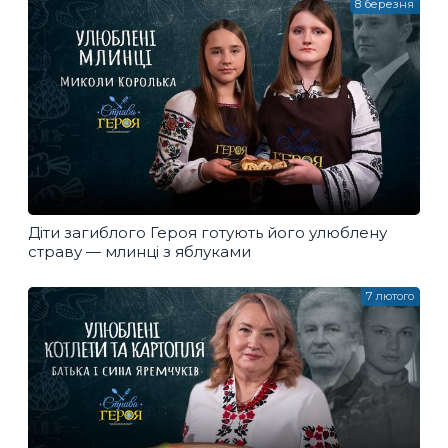
8 березня
Діти загиблого Героя готують його улюблену
страву — млинці з яблуками
7 лютого