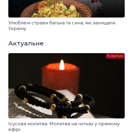
Улюблені страви батька та сина, які захищали
Україну
Актуальне
9 серпня
Ісусова молитва. Молитва на чотках у прямому
ефірі