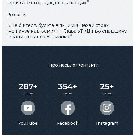
віри вже сьогодні дають плоди»
8 серпня
«Не бійтеся, будьте вільними! Нехай страх
не панує над вами», — Глава УГКЦ про спадщину
владики Павла Василика
Про нас
Блог
Контакти
287+
354+
25+
тисяч
тисяч
тисяч
YouTube
Facebook
Instagram