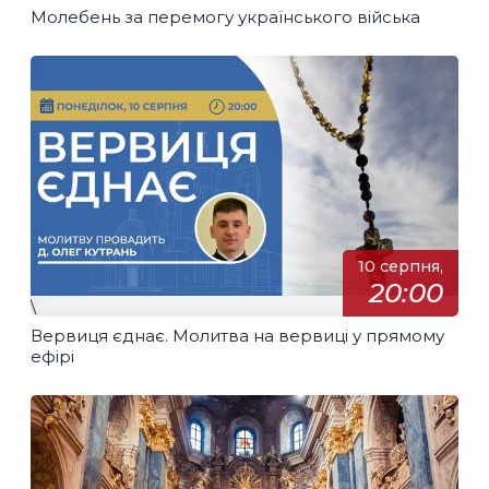
Молебень за перемогу українського війська
10 серпня,
20:00
\
Вервиця єднає. Молитва на вервиці у прямому
ефірі