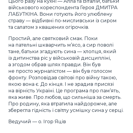
Цього разу на кухні — Алла та Віталій, батьки
військового кореспондента Героя ДМИТРА
ЛАБУТКІНА. Вони готують його улюблену
страву — відбивні по-мисливськи із сиром
та салатом з квашених огірочків.
Простий, але святковий смак. Поки
на пательні шкварчить м’ясо, а сир поволі
тане, батьки згадують сина — хлопця, який
із дитинства ріс у військовій дисципліні,
а згодом обрав шлях правди. Він був
не просто журналістом — він був голосом
фронту. Розповідав світові про війну такою,
якою вона є. До кінця. І не зрадив присязі
на вірність Україні. Це програма про пам’ять,
яка живе. Про любов, що сильніша за смерть.
Про родину, яка втратила найдорожче, але
зберегла гідність і світлу усмішку сина у серці.
Ведучий — о. Ігор Яців