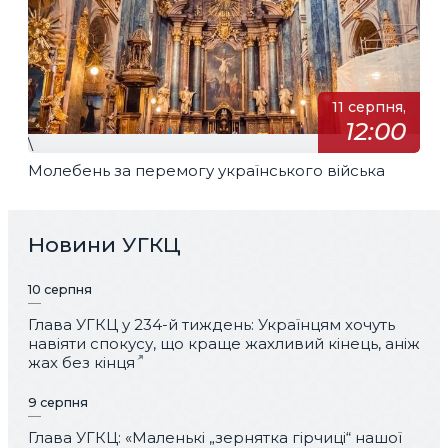
11 серпня,
12:00
\
Молебень за перемогу українського війська
Новини УГКЦ
10 серпня
Глава УГКЦ у 234-й тиждень: Українцям хочуть
навіяти спокусу, що краще жахливий кінець, аніж
жах без кінця
9 серпня
Глава УГКЦ: «Маленькі „зернятка гірчиці“ нашої