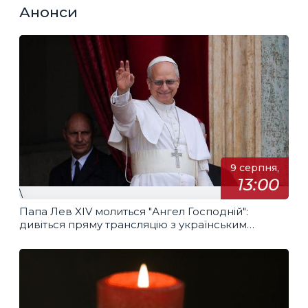
Анонси
9 серпня,
13:00
\
Папа Лев XIV молиться "Ангел Господній":
дивіться пряму трансляцію з українським
перекладом