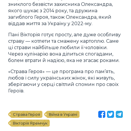
зниклого безвісти захисника Олександра,
якого шукає з 2014 року, та дружина
загиблого Героя, також Олександра, який
віддав життя за Україну у 2022-му.
Пані Вікторія готує просту, але дуже особливу
страву — котлети та смажену картоплю. Саме
ці страви найбільше любили її чоловіки.
Через кулінарію вона ділиться спогадами,
болем втрати й надією, яка не згасає роками.
«Страва Героя» — це програма про пам’ять,
любов і силу українських жінок, які живуть,
зберігаючи у серці світлий спомин про своїх
Героїв.
Страва Героя
Війна в Україні
Вікторія Яремчук