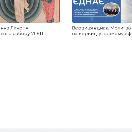
нна Літургія
Вервиця єднає. Молитва
ршого собору УГКЦ
на вервиці у прямому ефі