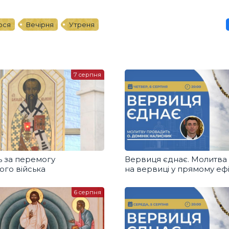
ося
Вечірня
Утреня
7 серпня
 за перемогу
Вервиця єднає. Молитва
ого війська
на вервиці у прямому ефі
6 серпня