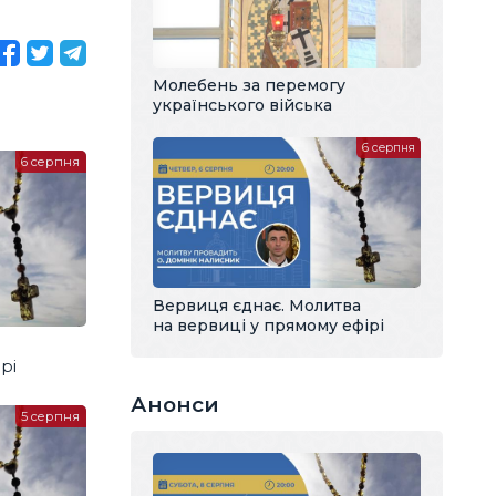
Молебень за перемогу
українського війська
6 серпня
6 серпня
Вервиця єднає. Молитва
на вервиці у прямому ефірі
рі
Анонси
5 серпня