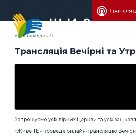
Живе
Трансляц
телебачен
8 листопада 2025
Трансляція Вечірні та Ут
Запрошуємо усіх вірних Церкви та усіх зацікав
«Живе ТБ» проведе онлайн-трансляцію Вечірні 