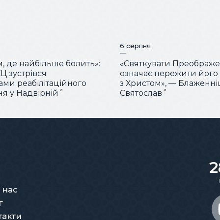
6 серпня
м, де найбільше болить»:
«Святкувати Преображ
Ц зустрівся
означає пережити його
тами реабілітаційного
з Христом», — Блаженн
ня у Надвірній
Святослав
2
 нас
г
такти