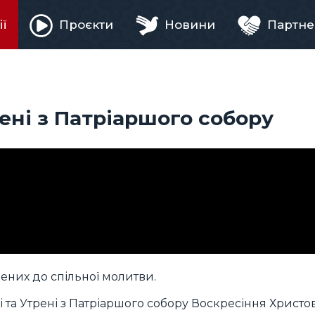
ії
Проєкти
Новини
Партне
ня
рені з Патріаршого собору
лених до спільної молитви.
та Утрені з Патріаршого собору Воскресіння Христов