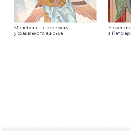
Молебень за перемогу
Божестве
українського війська
з Патріа