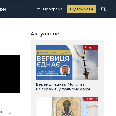
ри
Програма
Підтримати
Актуальне
7 серпня
Вервиця єднає. Молитва
на вервиці у прямому ефірі
7 серпня
ого у