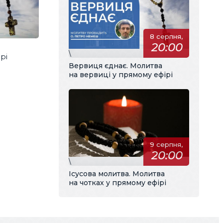
8 серпня,
20:00
\
рі
Вервиця єднає. Молитва
на вервиці у прямому ефірі
9 серпня,
20:00
\
Ісусова молитва. Молитва
на чотках у прямому ефірі