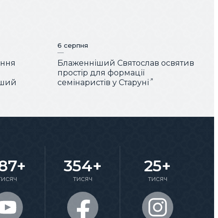
6 серпня
ення
Блаженніший Святослав освятив
простір для формації
іший
семінаристів у Старуні
87+
354+
25+
тисяч
тисяч
тисяч