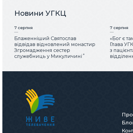
Новини УГКЦ
7 серпня
7 серпня
Блаженніший Святослав
«Бог є та
відвідав відновлений монастир
Глава УГК
Згромадження сестер
з пацієн
служебниць у Микуличині
відділен
Про
Бло
Кон