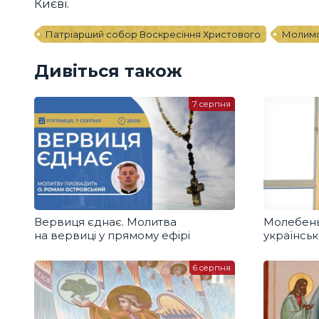
Києві.
Патріарший собор Воскресіння Христового
Молим
Дивіться також
7 серпня
Вервиця єднає. Молитва
Молебень
на вервиці у прямому ефірі
українськ
6 серпня