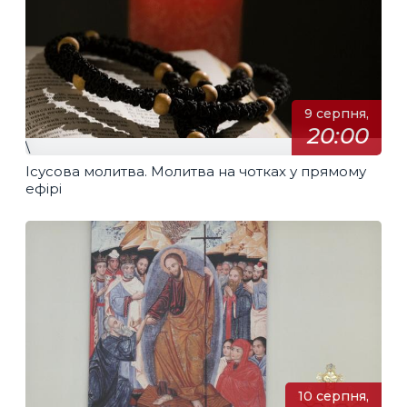
9 серпня,
20:00
\
Ісусова молитва. Молитва на чотках у прямому
ефірі
10 серпня,