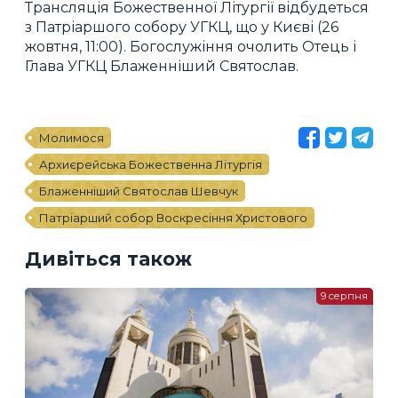
Трансляція Божественної Літургії відбудеться
з Патріаршого собору УГКЦ, що у Києві (26
жовтня, 11:00). Богослужіння очолить Отець і
Глава УГКЦ Блаженніший Святослав.
Молимося
Архиєрейська Божественна Літургія
Блаженніший Святослав Шевчук
Патріарший собор Воскресіння Христового
Дивіться також
9 серпня