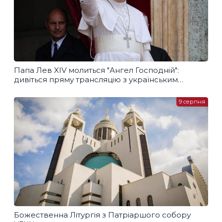
Папа Лев XIV молиться "Ангел Господній":
дивіться пряму трансляцію з українським
перекладом
9 серпня
Божественна Літургія з Патріаршого собору