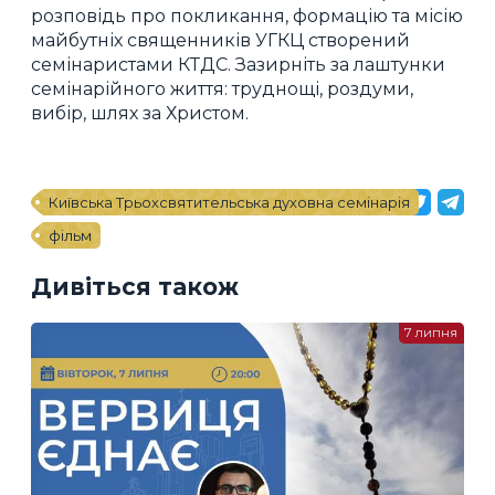
розповідь про покликання, формацію та місію
майбутніх священників УГКЦ створений
семінаристами КТДС. Зазирніть за лаштунки
семінарійного життя: труднощі, роздуми,
вибір, шлях за Христом.
Київська Трьохсвятительська духовна семінарія
фільм
Дивіться також
7 липня