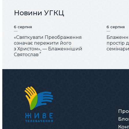
Новини УГКЦ
6 серпня
6 серпня
«Святкувати Преображення
Блаженні
означає пережити його
простір 
з Христом», — Блаженніший
семінарис
Святослав
Про
Бло
Кон