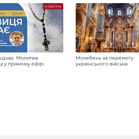
4 серпня
єднає. Молитва
Молебень за перемогу
і у прямому ефірі
українського війська