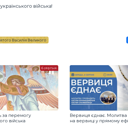
українського війська!
ятого Василія Великого
6 серпня
 за перемогу
Вервиця єднає. Молитва
ого війська
на вервиці у прямому ефі