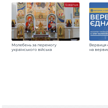
5 серпня
Молебень за перемогу
Вервиця 
українського війська
на вервиц