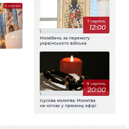
4 серпня
7 серпня,
12:00
\
Молебень за перемогу
українського війська
9 серпня,
20:00
\
Ісусова молитва. Молитва
на чотках у прямому ефірі