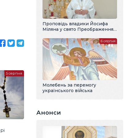
Проповідь владики Йосифа
Міляна у свято Преображення
Господнього
6 серпня
5 серпня
Молебень за перемогу
українського війська
Анонси
рі