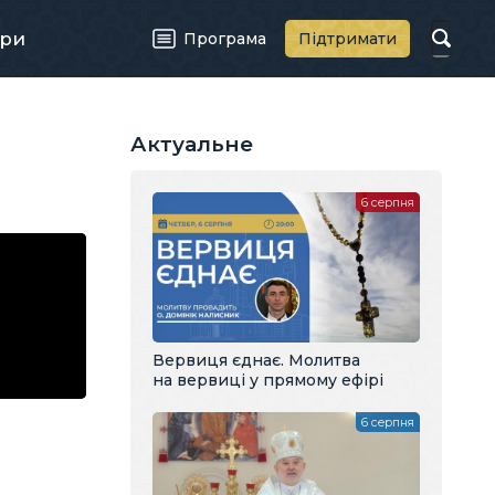
ри
Програма
Підтримати
Актуальне
6 серпня
Вервиця єднає. Молитва
на вервиці у прямому ефірі
6 серпня