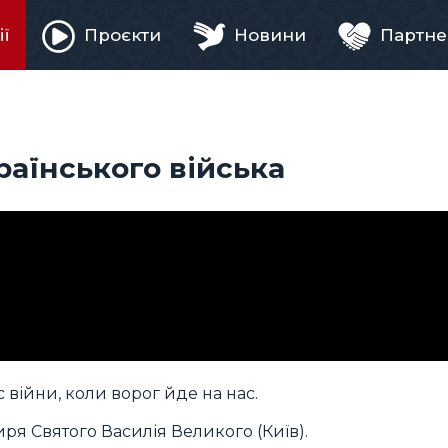
ії
Проєкти
Новини
Партне
ня
раїнського війська
 війни, коли ворог йде на нас.
иря Святого Василія Великого (Київ).