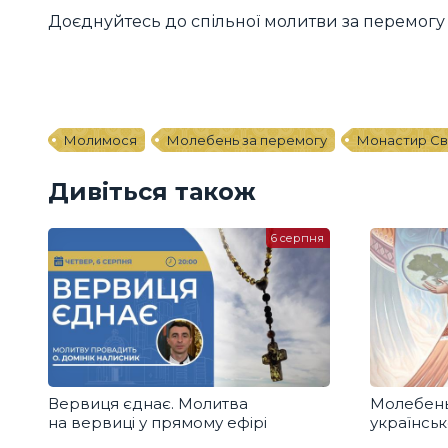
Доєднуйтесь до спільної молитви за перемогу 
Молимося
Молебень за перемогу
Монастир Св
Дивіться також
6 серпня
Вервиця єднає. Молитва
Молебень
на вервиці у прямому ефірі
українськ