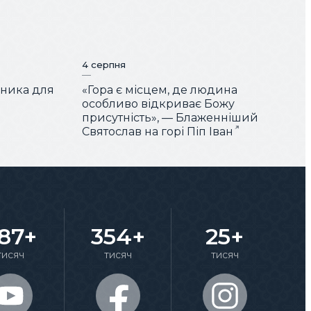
4 серпня
чника для
«Гора є місцем, де людина
особливо відкриває Божу
присутність», — Блаженніший
Святослав на горі Піп Іван
87+
354+
25+
тисяч
тисяч
тисяч