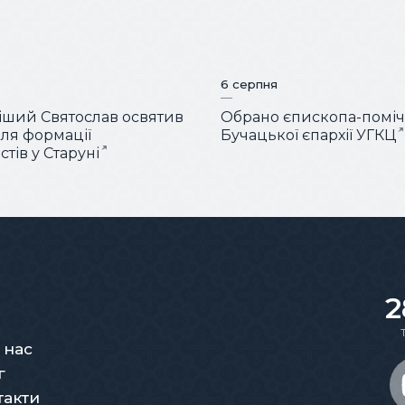
6 серпня
ший Святослав освятив
Обрано єпископа-помі
для формації
Бучацької єпархії УГКЦ
тів у Старуні
2
 нас
г
такти