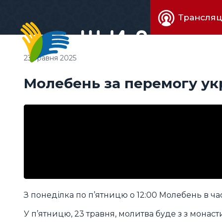
Живе
Трансляц
телебачен
23 травня 2025
Молебень за перемогу ук
З понеділка по п’ятницю о 12:00 Молебень в час
У п’ятницю, 23 травня, молитва буде з з монаст