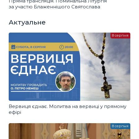
Пряма трансляція. Поминальна Літургія
за участю Блаженнішого Святослава
Актуальне
8 серпня
Вервиця єднає. Молитва на вервиці у прямому
ефірі
8 серпня