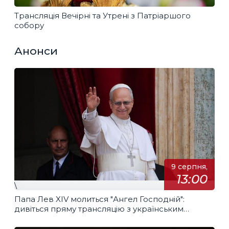
Трансляція Вечірні та Утрені з Патріаршого
собору
Анонси
9 серпня,
13:00
\
Папа Лев XIV молиться "Ангел Господній":
дивіться пряму трансляцію з українським
перекладом