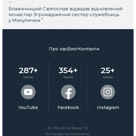
Блаженніший Святослав відвідав відновлений
монастир Згромадження сестер служебниць
у Микуличині
Про нас
Блог
Контакти
287+
354+
25+
тисяч
тисяч
тисяч
YouTube
Facebook
Instagram
© 2015–2026 Живе ТБ.
Всі права застережено.