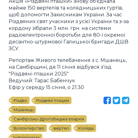
Акція «Різдвяні пташки» знову об'єднала
майже 150 вертепів та колядницьких гуртів,
щоб допомогти Захисникам України. За час
Різдвяних свят учасники з усієї України та з-за
кордону зібрали 3 млн. грн. на системи
радіоелектронної боротьби для 80-ї окремої
десантно-штурмової Галицької бригади ДШВ
ЗСУ.
Репортаж Живого телебачення з с. Мшанець,
на Самбірщині, де 11 січня відбувся з'їзд
"Різдвяні пташки 2025"
Ведучий: Тарас Бабенчук
Ефір у середу 15 січня, о 21:30
Різдво
Різдвяні пташки
Мшанець
Самбірсько-Дрогобицька єпархія
Волонтерство
вертеп
Коляда
Інформуємо