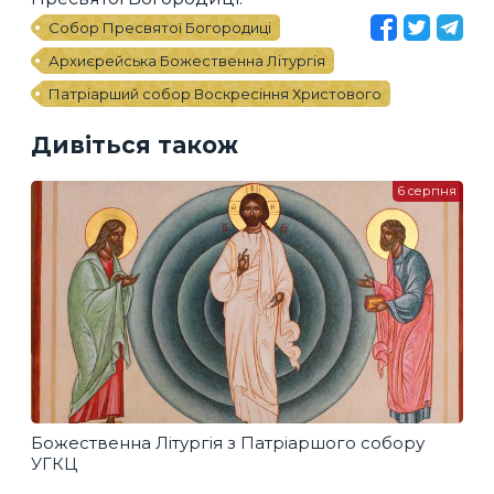
Собор Пресвятої Богородиці
Архиєрейська Божественна Літургія
Патріарший собор Воскресіння Христового
Дивіться також
6 серпня
Божественна Літургія з Патріаршого собору
УГКЦ