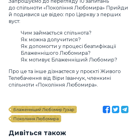
Запрошуємо до перегляду 10 запитань
до спільноти «Покоління Любомира» Прийди
й подивися це відео: про Церкву з перших
вуст:
Чим займається спільнота?
Як можна долучитися?
Як допомогти у процесі беатифікації
Блаженнішого Любомира?
Як мотивує Блаженніший Любомир?
Про це та інше дізнаєтеся у проєкті Живого
Телебачення від Віри Іванчук, членкині
спільноти «Покоління Любомира».
Блаженніший Любомир Гузар
Покоління Любомира
Дивіться також