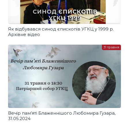
Як відбувався синод єпископів УГКЦ у 1999 р.
Архівне відео
31 травня
Вечір пам’яті Блаженнішого Любомира Гузара,
31.05.2024