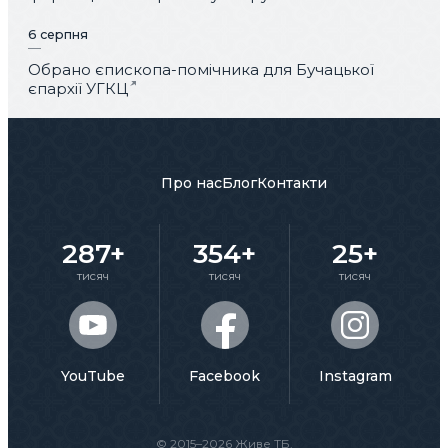
6 серпня
Обрано єпископа-помічника для Бучацької
єпархії УГКЦ
Про нас
Блог
Контакти
287+
354+
25+
тисяч
тисяч
тисяч
YouTube
Facebook
Instagram
© 2015–2026 Живе ТБ.