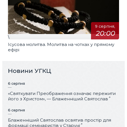
9 серпня,
20:00
\
Ісусова молитва. Молитва на чотках у прямому
ефірі
Новини УГКЦ
6 серпня
«Святкувати Преображення означає пережити
його з Христом», — Блаженніший Святослав
6 серпня
Блаженніший Святослав освятив простір для
формації семінаристів у Старуні