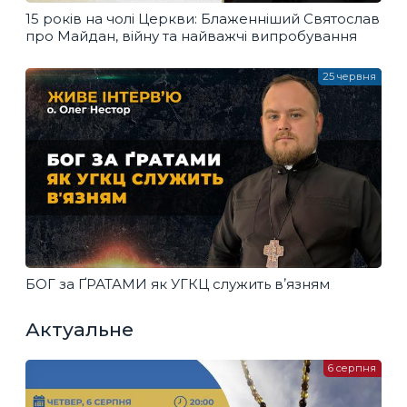
15 років на чолі Церкви: Блаженніший Святослав
про Майдан, війну та найважчі випробування
25 червня
БОГ за ҐРАТАМИ як УГКЦ служить вʼязням
Актуальне
6 серпня