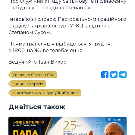
Про служіння УГКЦ у світі, мову та післявоєнну
відбудову, — владика Степан Сус.
Інтервʼю з головою Пасторально-міграційного
відділу Патріаршої курії УГКЦ владикою
Степаном Сусом.
Пряма трансляція відбудеться 3 грудня,
о 16:00, на Живе телебачення.
Ведучий: о. Іван Вихор
Владика Cтепан Сус
Живе Інтерв'ю
Пасторально-міграційний відділ
Дивіться також
19 червня