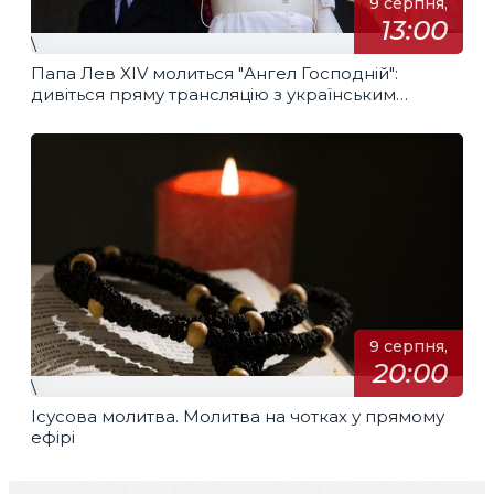
9 серпня,
13:00
\
Папа Лев XIV молиться "Ангел Господній":
дивіться пряму трансляцію з українським
перекладом
9 серпня,
20:00
\
Ісусова молитва. Молитва на чотках у прямому
ефірі