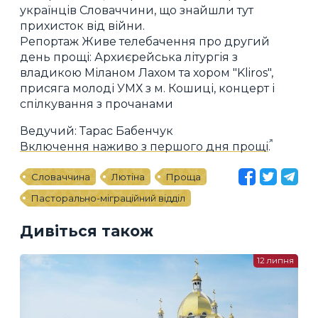
українців Словаччини, що знайшли тут
прихисток від війни.
Репортаж Живе телебачення про другий
день прощі: Архиєрейська літургія з
владикою Міланом Лахом та хором "Kliros",
присяга молоді УМХ з м. Кошиці, концерт і
спілкування з прочанами
Ведучий: Тарас Бабенчук
Включення наживо з першого дня прощі
.
Словаччина
Лютіна
Проща
Пасторально-міграційний відділ
Дивіться також
12 липня