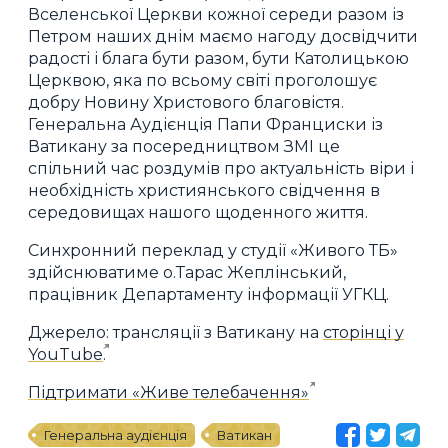
Вселенської Церкви кожної середи разом із
Петром наших днім маємо нагоду досвідчити
радості і блага бути разом, бути Католицькою
Церквою, яка по всьому світі проголошує
добру Новину Христового благовістя.
Генеральна Аудієнція Папи Франциски із
Ватикану за посередництвом ЗМІ це
спільний час роздумів про актуальність віри і
необхідність християнського свідчення в
середовищах нашого щоденного життя.
Синхронний переклад у студії «Живого ТБ»
здійснюватиме о.Тарас Жеплінський,
працівник Департаменту інформації УГКЦ.
Джерело: трансляції з Ватикану на
сторінці у
YouTube
.
Підтримати «Живе телебачення»
Генеральна аудієнція
Ватикан