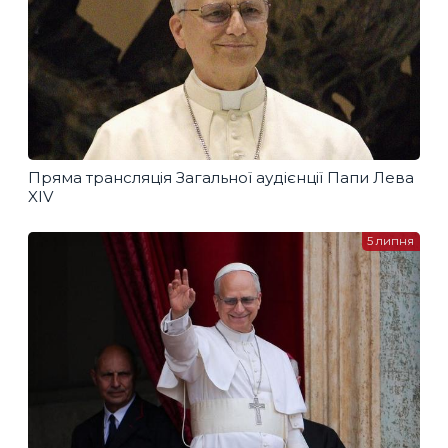
Пряма трансляція Загальної аудієнції Папи Лева
XIV
5 липня