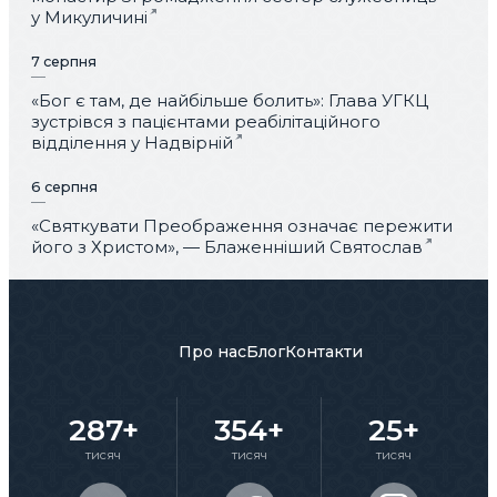
у Микуличині
7 серпня
«Бог є там, де найбільше болить»: Глава УГКЦ
зустрівся з пацієнтами реабілітаційного
відділення у Надвірній
6 серпня
«Святкувати Преображення означає пережити
його з Христом», — Блаженніший Святослав
Про нас
Блог
Контакти
287+
354+
25+
тисяч
тисяч
тисяч