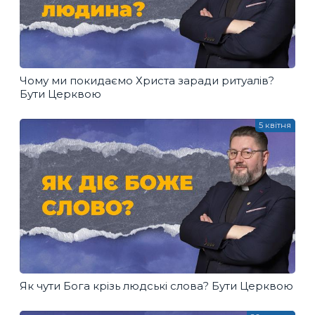
Чому ми покидаємо Христа заради ритуалів?
Бути Церквою
5 квітня
Як чути Бога крізь людські слова? Бути Церквою