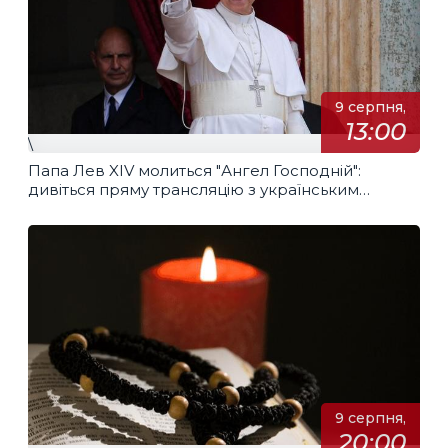
9 серпня,
13:00
\
Папа Лев XIV молиться "Ангел Господній":
дивіться пряму трансляцію з українським
перекладом
9 серпня,
20:00