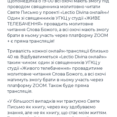
Щопонеділка о 19-00 всі охочі мають змогу під
проводом священника молитовно читати
Святе Письмо у проекті «Lectio Divina онлайн»!
Один зі священників УГКЦ у студії «ЖИВЕ
ТЕЛЕБАЧЕННЯ» провадить молитовне
читання Слова Божого, а всі охочі мають змогу
брати в ньому участь через платформу ZOOM
+ є пряма трансляція!
Тривалість кожної онлайн-трансляції близько
40 хв. Відбуватиметься «Lectio Divina онлайн»
таким чином: один зі священників УГКЦ у
студії «Живого телебачення» провадитиме
молитовне читання Слова Божого, а всі охочі
матимуть змогу брати в ньому участь через
платформу ZOOM. Також буде пряма
трансляція.
«У більшості випадків ми трактуємо Святе
Письмо як книгу, через яку здобуваємо
знання, але не як книгу, що стає моїм життям.