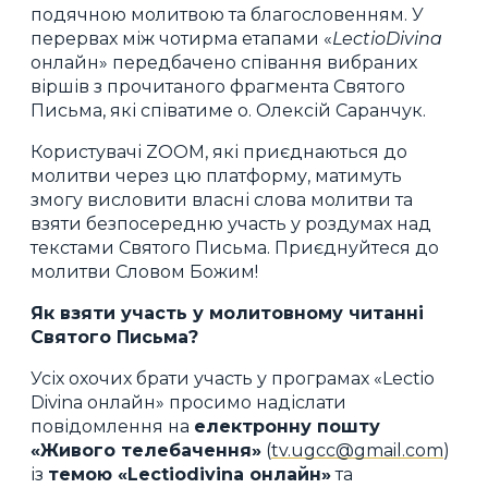
подячною молитвою та благословенням. У
перервах між чотирма етапами «
LectioDivina
онлайн» передбачено співання вибраних
віршів з прочитаного фрагмента Святого
Письма, які співатиме о. Олексій Саранчук.
Користувачі ZOOM, які приєднаються до
молитви через цю платформу, матимуть
змогу висловити власні слова молитви та
взяти безпосередню участь у роздумах над
текстами Святого Письма. Приєднуйтеся до
молитви Словом Божим!
Як взяти участь у молитовному читанні
Святого Письма?
Усіх охочих брати участь у програмах «Lectio
Divina онлайн» просимо надіслати
повідомлення на
електронну пошту
«Живого телебачення»
(
tv.ugcc@gmail.com
)
із
темою «Lectiodivina онлайн»
та