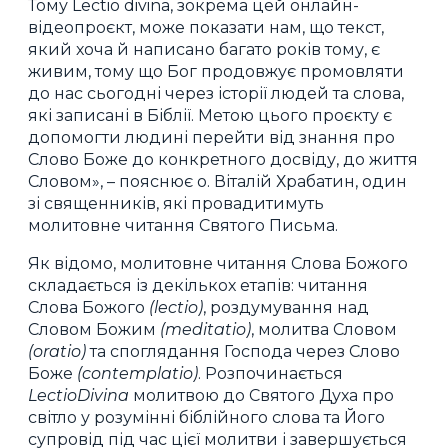
Тому Lectio divina, зокрема цей онлайн-
відеопроєкт, може показати нам, що текст,
який хоча й написано багато років тому, є
живим, тому що Бог продовжує промовляти
до нас сьогодні через історії людей та слова,
які записані в Біблії. Метою цього проєкту є
допомогти людині перейти від знання про
Слово Боже до конкретного досвіду, до життя
Словом», – пояснює о. Віталій Храбатин, один
зі священників, які провадитимуть
молитовне читання Святого Письма.
Як відомо, молитовне читання Слова Божого
складається із декількох етапів: читання
Слова Божого
(lectio)
, роздумування над
Словом Божим
(meditatio)
, молитва Словом
(oratio)
та споглядання Господа через Слово
Боже
(contemplatio)
. Розпочинається
LectioDivina
молитвою до Святого Духа про
світло у розумінні біблійного слова та Його
супровід під час цієї молитви і завершується